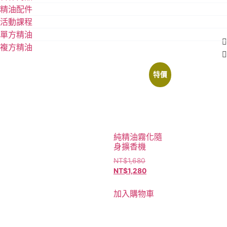
精油配件
活動課程
單方精油
複方精油
特價
純精油霧化隨
身擴香機
NT$
1,680
NT$
1,280
加入購物車