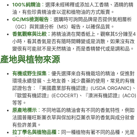
100%純精油
：
選擇未經稀釋或添加人工香精、酒精的精
油，有些珍貴精油會以混和植物油的方式販賣。
GC/MS檢測報告
：
選購時可詢問品牌是否提供氣相層析
（GC）與質譜分析（MS）報告，以確保品質。
香氣觀察與比較：
將精油滴在聞香紙上，觀察其5分鐘至4
小時，看其香氣是否有隨時間轉變或是消散，如果沒有改
變很有可能就不是天然精油，而是香精替代或是調和品。
產地與植物來源
有機或野生採集
：
優先選擇來自有機栽培的精油，促進對
環境永續發展、土地友善、減少農藥的使用，常見的有機
認證包含：『美國農業部有機認證』(USDA ORGANIC)、
『歐盟有機認證』(ECOCERT)、『澳洲有機認證』(ACO)
等等。
原產地標示
：
不同地區的精油會有不同的香氣特性，例如
法國普羅旺斯薰衣草與保加利亞薰衣草的香氣與成分就會
有些許差異。
拉丁學名與植物品種：
同一種植物有著不同的品種，光是