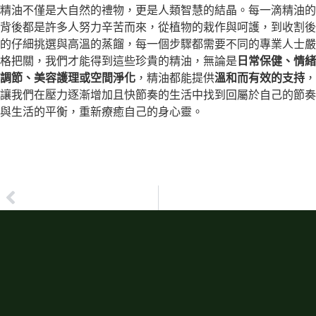
精油不僅是大自然的禮物，更是人類智慧的結晶。每一滴精油的
背後都是許多人努力辛苦而來，從植物的栽作與呵護，到收割後
的仔細挑選與高溫的蒸餾，每一個步驟都需要不同的專業人士嚴
格把關，我們才能得到這些珍貴的精油，無論是
日常保健、情緒
調節、美容護理或空間淨化
，精油都能提供
溫和而有效的支持
，
讓我們在壓力逐漸增加且快節奏的生活中找到回屬於自己的節奏
與生活的平衡，重新療癒自己的身心靈。
上一篇
講師：呂秀齡