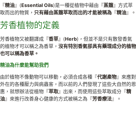
『
精油
』(
Essential Oils
)
是一種從植物中藉由
『
蒸餾
』
方式萃
取而出的物質，
只有藉由蒸餾萃取而出的才能被稱為
『
精油
』。
芳香植物的定義
芳香植物又被翻譯成
『
香草
』(
Herb
)
，但並不是只有散發香氣
的植物才可以稱之為香草，
沒有特別香氣卻具有藥理成分的植物
也可以稱為香草。
精油為什麼能幫助我們
由於植物不像動物可以移動，必須合成各種『
代謝產物
』來應對
外在的各種壓力與病蟲害，而以前的人們發現了這些大自然的恩
惠，就想辦法從植物
『
萃取
』
出來，而使用這些萃取成分
『
精
油
』
來進行改善身心健康的方式被稱之為
『
芳香療法
』
。