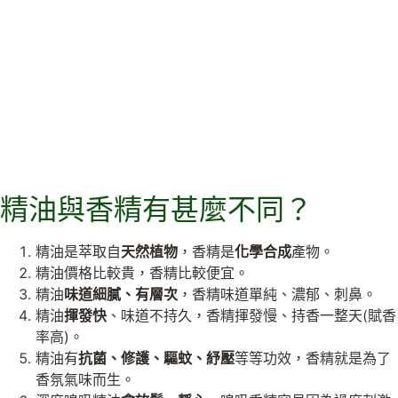
精油與香精有甚麼不同？
精油是萃取自
天然植物
，香精是
化學合成
產物。
精油價格比較貴，香精比較便宜。
精油
味道細膩、有層次
，香精味道單純、濃郁、刺鼻。
精油
揮發快
、味道不持久，香精揮發慢、持香一整天(賦香
率高)。
精油有
抗菌、修護、驅蚊、紓壓
等等功效，香精就是為了
香氛氣味而生。