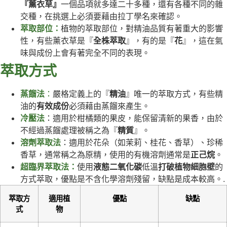
『薰衣草』
一個品項就多達二十多種，還有各種不同的雜
交種，在挑選上必須要藉由拉丁學名來確認。
萃取部位：
植物
的萃取部位，對精油品質有著重大的影響
性，有些薰衣草是『
全株萃取
』，有的是『
花
』，這在氣
味與成份上會有著完全不同的表現。
萃取方式
蒸餾法
：
嚴格定義上的『
精油
』唯一的萃取方式，有些精
油的
有效成份
必須藉由蒸餾來產生。
冷壓法
：適用於柑橘類的果皮，能保留清新的果香，由於
不經過蒸餾處理被稱之為『
精質
』。
溶劑萃取法
：適用於花朵（如茉莉、桂花、香草）、珍稀
香草，通常稱之為原精，使用的有機溶劑通常是
正己烷
。
超臨界萃取法：
使用
液態二氧化碳
低溫
打破植物細胞壁
的
方式萃取，優點是不含化學溶劑殘留，缺點是成本較高。.
萃取方
適用植
優點
缺點
式
物