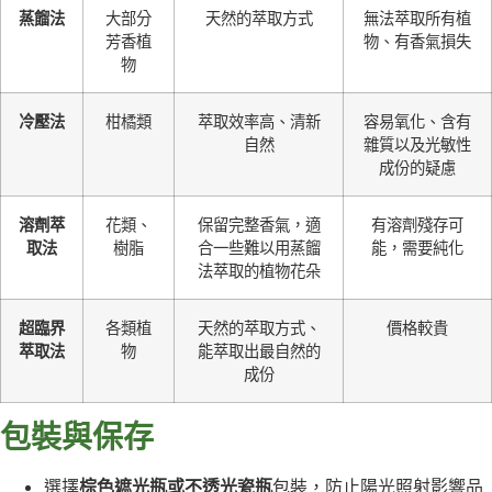
蒸餾法
大部分
天然的萃取方式
無法萃取所有植
芳香植
物、有香氣損失
物
冷壓法
柑橘類
萃取效率高、清新
容易氧化、含有
自然
雜質以及光敏性
成份的疑慮
溶劑萃
花類、
保留完整香氣，適
有溶劑殘存可
取法
樹脂
合一些難以用蒸餾
能，需要純化
法萃取的植物花朵
超臨界
各類植
天然的萃取方式、
價格較貴
萃取法
物
能萃取出最自然的
成份
包裝與保存
選擇
棕色遮光瓶或不透光瓷瓶
包裝，防止陽光照射影響品